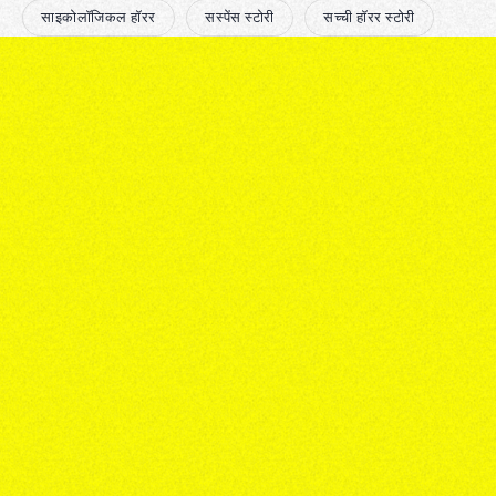
साइकोलॉजिकल हॉरर
सस्पेंस स्टोरी
सच्ची हॉरर स्टोरी