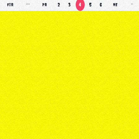
2
3
4
5
6
FIR
PR
NE
ST
EV
XT