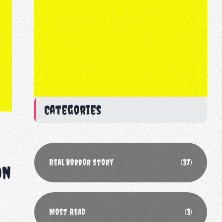
Categories
Real Horror Story
(37)
on
Most Read
(3)