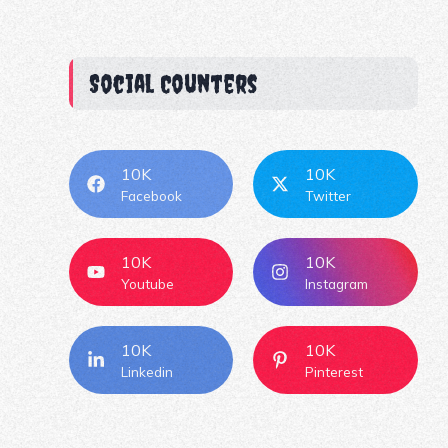
Social Counters
10K
10K
Facebook
Twitter
10K
10K
Youtube
Instagram
10K
10K
Linkedin
Pinterest