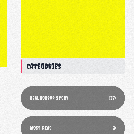
Categories
Real Horror Story
(37)
Most Read
(3)