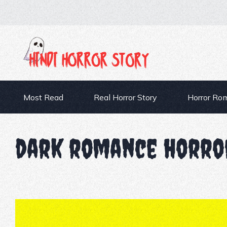
Most Read
Real Horror Story
Horror Ro
dark romance horro