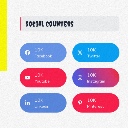
Social Counters
10K
10K
Facebook
Twitter
10K
10K
Youtube
Instagram
10K
10K
Linkedin
Pinterest