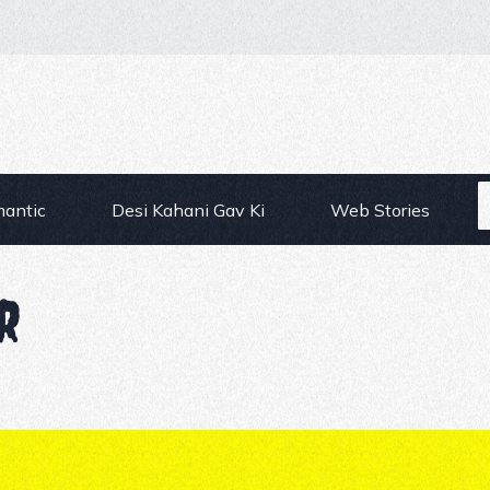
mantic
Desi Kahani Gav Ki
Web Stories
r