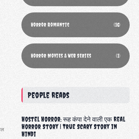
Horror Romantic
(16)
Horror Movies & Web Series
(1)
People Reads
Hostel Horror: रूह कंपा देने वाली एक Real
Horror Story | True Scary Story in
जाल
Hindi