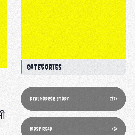
Categories
Real Horror Story
(37)
ली
Most Read
(3)