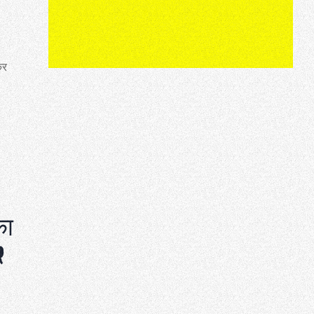
कर
का
r