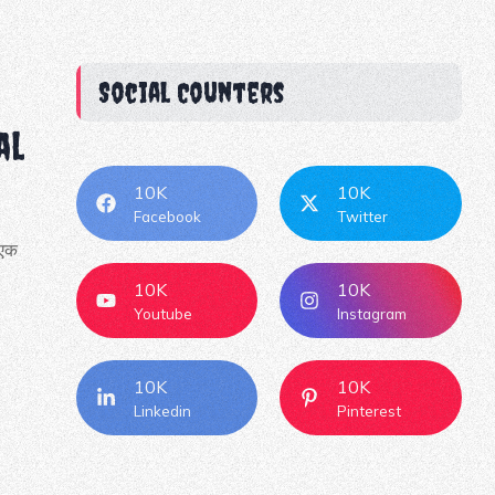
Social Counters
al
10K
10K
Facebook
Twitter
 एक
10K
10K
Youtube
Instagram
10K
10K
Linkedin
Pinterest