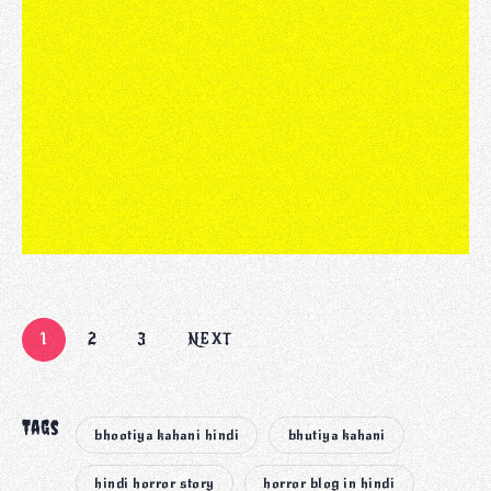
1
2
3
NEXT
Tags
bhootiya kahani hindi
bhutiya kahani
hindi horror story
horror blog in hindi