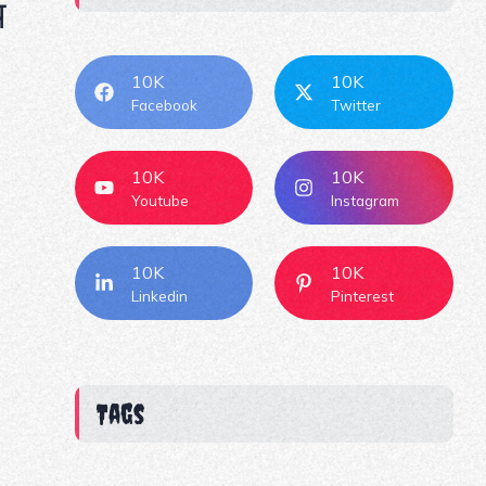
य
10K
10K
Facebook
Twitter
10K
10K
Youtube
Instagram
10K
10K
Linkedin
Pinterest
Tags