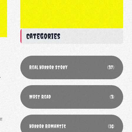
Categories
Real Horror Story
(37)
े
Most Read
(3)
पा
Horror Romantic
(16)