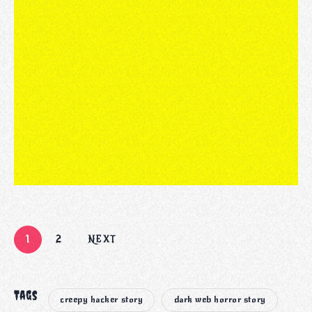
1
2
NEXT
Tags
creepy hacker story
dark web horror story