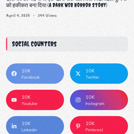
को हकीकत बना दिया (A Dark Web Horror Story)
April 4, 2026
344 Views
Social Counters
10K
10K
Facebook
Twitter
10K
10K
Youtube
Instagram
10K
10K
Linkedin
Pinterest