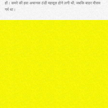
हों। कमरे की हवा अचानक ठंडी महसूस होने लगी थी, जबकि बाहर मौसम
गर्म था।