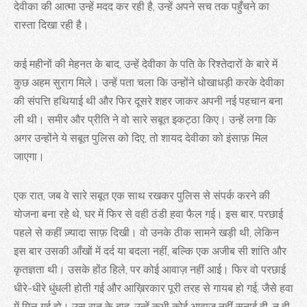
देवीका की आत्मा उन्हें मदद कर रही है, उन्हें अपने सच तक पहुँचने का
रास्ता दिखा रही है।
कई महीनों की मेहनत के बाद, उन्हें देवीका के पति के रिश्तेदारों के बारे में
कुछ अहम सुराग मिले। उन्हें पता चला कि उन्होंने धोखाधड़ी करके देवीका
की संपत्ति हथियाई थी और फिर दूसरे शहर जाकर अपनी नई पहचान बना
ली थी। समीर और प्रीति ने वो सारे सबूत इकट्ठा किए। उन्हें लगा कि
अगर उन्होंने ये सबूत पुलिस को दिए, तो शायद देवीका को इंसाफ़ मिल
जाएगा।
एक रात, जब वे सारे सबूत एक साथ रखकर पुलिस से संपर्क करने की
योजना बना रहे थे, घर में फिर से वही ठंडी हवा फैल गई। इस बार, परछाई
पहले से कहीं ज़्यादा साफ़ दिखी। वो उनके ठीक सामने खड़ी थी, लेकिन
इस बार उसकी आँखों में दर्द या बदला नहीं, बल्कि एक अजीब सी शांति और
कृतज्ञता थी। उसके होंठ हिले, पर कोई आवाज़ नहीं आई। फिर वो परछाई
धीरे-धीरे धुंधली होती गई और आख़िरकार पूरी तरह से गायब हो गई, जैसे हवा
में मिल गई हो। उस रात के बाद, उन्हें कभी कोई आवाज़ नहीं सुनाई दी, न ही