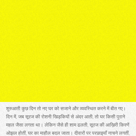
शुरुआती कुछ दिन तो नए घर को सजाने और व्यवस्थित करने में बीत गए।
दिन में, जब सूरज की रोशनी खिड़कियों से अंदर आती, तो घर किसी पुराने
महल जैसा लगता था। लेकिन जैसे ही शाम ढलती, सूरज की आख़िरी किरणें
ओझल होतीं, घर का माहौल बदल जाता। दीवारों पर परछाइयाँ नाचने लगतीं,