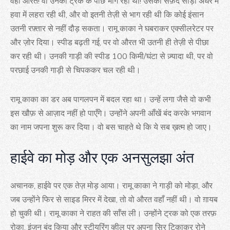
वही औरत! वो उनकी ट्रक के पीछे भाग रही थी! उसकी सफ़ेद साड़ी अँधेरे में
हवा में लहरा रही थी, और वो इतनी तेज़ी से भाग रही थी कि कोई इंसान
उतनी रफ़्तार से नहीं दौड़ सकता। रामू काका ने घबराकर एक्सीलरेटर पर
और ज़ोर दिया। स्पीड बढ़ती गई, पर वो औरत भी उतनी ही तेज़ी से पीछा
कर रही थी। उनकी गाड़ी की स्पीड 100 किमी/घंटा से ज़्यादा थी, पर वो
परछाई उनकी गाड़ी से चिपककर चल रही थी।
रामू काका का डर अब पागलपन में बदल रहा था। उन्हें लगा जैसे वो कभी
इस खौफ़ से आज़ाद नहीं हो पाएँगे। उन्होंने अपनी आँखें बंद करके भगवान
का नाम जपना शुरू कर दिया। वो बस चाहते थे कि ये सब ख़त्म हो जाए।
हाईवे का मोड़ और एक अनसुलझा अंत
अचानक, हाईवे पर एक तेज़ मोड़ आया। रामू काका ने गाड़ी को मोड़ा, और
जब उन्होंने फिर से साइड मिरर में देखा, तो वो औरत वहाँ नहीं थी। वो ग़ायब
हो चुकी थी। रामू काका ने राहत की साँस ली। उन्होंने ट्रक को एक तरफ़
रोका, इंजन बंद किया और स्टीयरिंग व्हील पर अपना सिर टिकाकर रोने