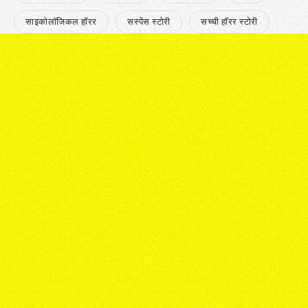
साइकोलॉजिकल हॉरर
सस्पेंस स्टोरी
सच्ची हॉरर स्टोरी